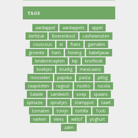
TAGS
aardappel
aardappels
appel
biefstuk
Boerenkool
cashewnoten
couscous
ei
frans
garnalen
groente
ham
honing
kabeljauw
kinderrecepten
kip
knoflook
koekjes
kruidig
mexicaans
mosselen
paprika
pasta
pittig
raapstelen
ragout
risotto
rucola
Salade
sandwich
soep
spaans
spinazie
spruitjes
stamppot
taart
tomaten
tonijn
tortilla
Tosti
varken
vlees
witlof
yoghurt
zalm