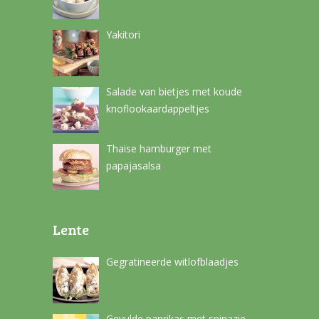
Yakitori
Salade van bietjes met koude
knoflookaardappeltjes
Thaise hamburger met
papajasalsa
Lente
Gegratineerde witlofblaadjes
Gevulde paprikas met spinazie-