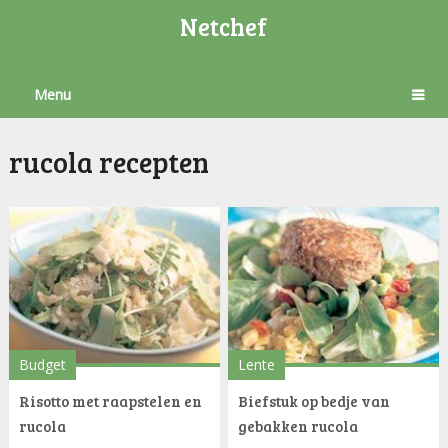
Netchef
Menu
rucola recepten
Budget
Lente
Risotto met raapstelen en
Biefstuk op bedje van
rucola
gebakken rucola