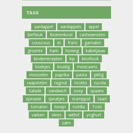
TAGS
aardappel
aardappels
appel
biefstuk
Boerenkool
cashewnoten
couscous
ei
frans
garnalen
groente
ham
honing
kabeljauw
kinderrecepten
kip
knoflook
koekjes
kruidig
mexicaans
mosselen
paprika
pasta
pittig
raapstelen
ragout
risotto
rucola
Salade
sandwich
soep
spaans
spinazie
spruitjes
stamppot
taart
tomaten
tonijn
tortilla
Tosti
varken
vlees
witlof
yoghurt
zalm