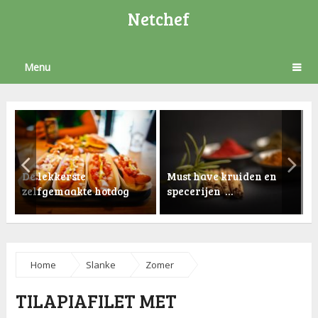
Netchef
Menu
De lekkerste
Must have kruiden en
zelfgemaakte hotdog
specerijen …
K
Home
Slanke
Zomer
TILAPIAFILET MET