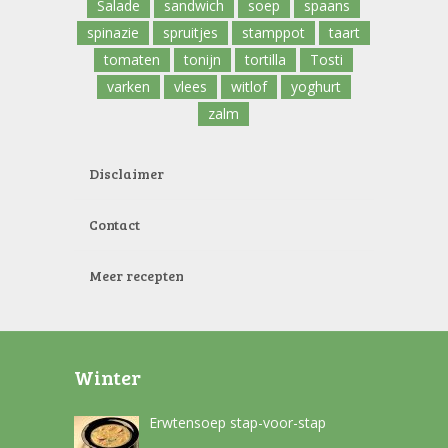
Salade
sandwich
soep
spaans
spinazie
spruitjes
stamppot
taart
tomaten
tonijn
tortilla
Tosti
varken
vlees
witlof
yoghurt
zalm
Disclaimer
Contact
Meer recepten
Winter
Erwtensoep stap-voor-stap