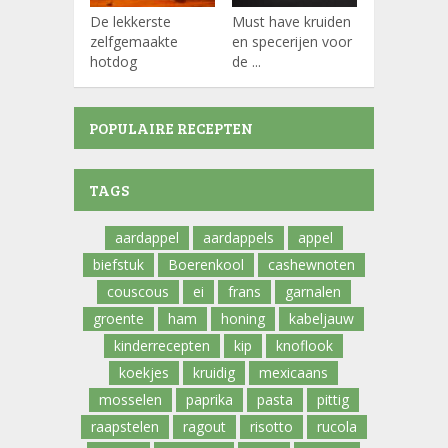
De lekkerste
Must have kruiden
Koffiepads
zelfgemaakte
en specerijen voor
hotdog
de ...
POPULAIRE RECEPTEN
TAGS
aardappel
aardappels
appel
biefstuk
Boerenkool
cashewnoten
couscous
ei
frans
garnalen
groente
ham
honing
kabeljauw
kinderrecepten
kip
knoflook
koekjes
kruidig
mexicaans
mosselen
paprika
pasta
pittig
raapstelen
ragout
risotto
rucola