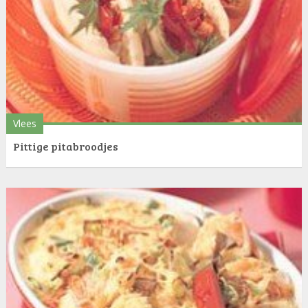
Vlees
Pittige pitabroodjes