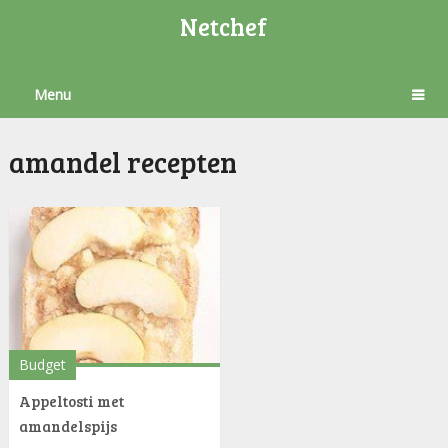
Netchef
Menu
amandel recepten
Budget
Appeltosti met
amandelspijs