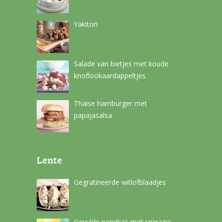
Yakitori
Salade van bietjes met koude
knoflookaardappeltjes
Thaise hamburger met
papajasalsa
Lente
Gegratineerde witlofblaadjes
Gevulde paprikas met spinazie-