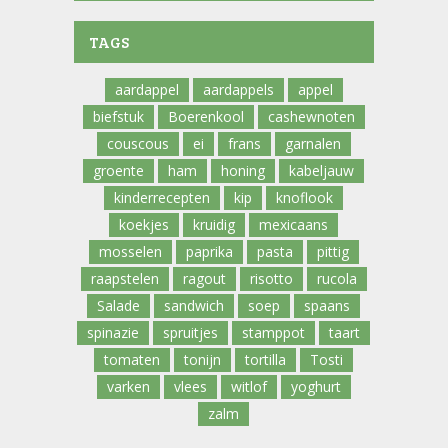
TAGS
aardappel
aardappels
appel
biefstuk
Boerenkool
cashewnoten
couscous
ei
frans
garnalen
groente
ham
honing
kabeljauw
kinderrecepten
kip
knoflook
koekjes
kruidig
mexicaans
mosselen
paprika
pasta
pittig
raapstelen
ragout
risotto
rucola
Salade
sandwich
soep
spaans
spinazie
spruitjes
stamppot
taart
tomaten
tonijn
tortilla
Tosti
varken
vlees
witlof
yoghurt
zalm