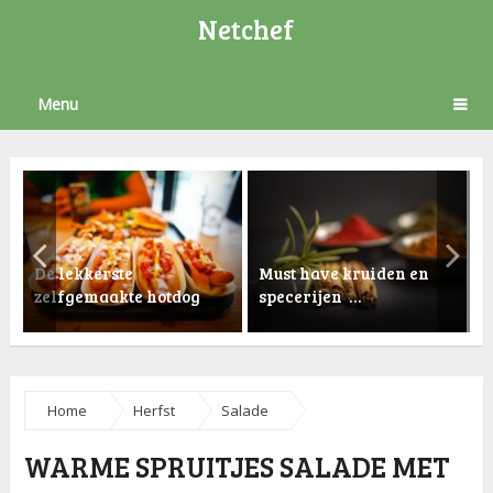
Netchef
Menu
De lekkerste
Must have kruiden en
zelfgemaakte hotdog
specerijen …
K
Home
Herfst
Salade
WARME SPRUITJES SALADE MET