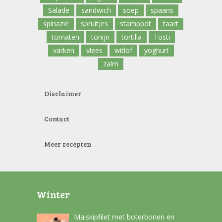
Salade
sandwich
soep
spaans
spinazie
spruitjes
stamppot
taart
tomaten
tonijn
tortilla
Tosti
varken
vlees
witlof
yoghurt
zalm
Disclaimer
Contact
Meer recepten
Winter
Maiskipfilet met boterbonen en