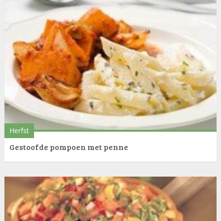
Herfst
Gestoofde pompoen met penne