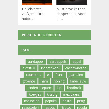
De lekkerste
Must have kruiden
Koffiepads
zelfgemaakte
en specerijen voor
hotdog
de ...
POPULAIRE RECEPTEN
TAGS
aardappel
aardappels
appel
biefstuk
Boerenkool
cashewnoten
couscous
ei
frans
garnalen
groente
ham
honing
kabeljauw
kinderrecepten
kip
knoflook
koekjes
kruidig
mexicaans
mosselen
paprika
pasta
pittig
raapstelen
ragout
risotto
rucola