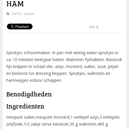
HAM
Herfst
,
Salade
Pin It
Spruitjes schoonmaken. In pan met weinig water spruitjes in
ca. 10 minuten beetgaar koken. Walnoten fijnhakken. Bieslook
fijn knippen.In schaal olie, azijn, mosterd, suiker, zout, peper
en bieslook tot dressing kloppen. Spruitjes, walnoten en
hamreepjes erdoor scheppen
Benodigdheden
Ingredienten
mespunt suiker,mespunt mosterd,1 eetlepel azijn,3 eetlepels
(olijf)olie,1/2 zakje verse bieslook,30 g walnoten,400 g