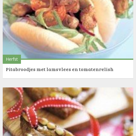
Herfst
Pitabroodjes met lamsvlees en tomatenrelish