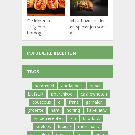
De lekkerste
Must have kruiden
Koffiepads
zelfgemaakte
en specerijen voor
hotdog
de ...
POPULAIRE RECEPTEN
TAGS
aardappel
aardappels
appel
biefstuk
Boerenkool
cashewnoten
couscous
ei
frans
garnalen
groente
ham
honing
kabeljauw
kinderrecepten
kip
knoflook
koekjes
kruidig
mexicaans
mosselen
paprika
pasta
pittig