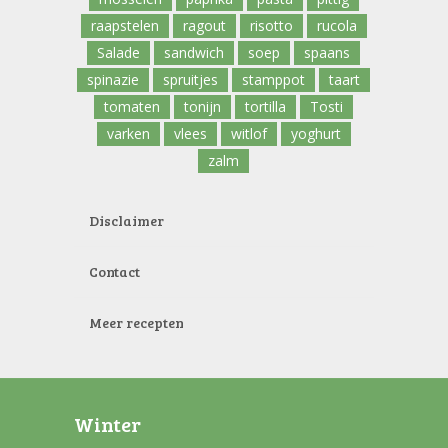
raapstelen
ragout
risotto
rucola
Salade
sandwich
soep
spaans
spinazie
spruitjes
stamppot
taart
tomaten
tonijn
tortilla
Tosti
varken
vlees
witlof
yoghurt
zalm
Disclaimer
Contact
Meer recepten
Winter