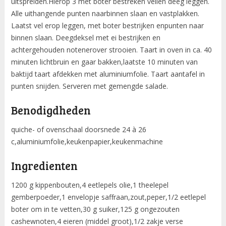
uitspreiden.Hierop 3 met boter bestreken vellen deeg leggen.
Alle uithangende punten naarbinnen slaan en vastplakken.
Laatst vel erop leggen, met boter bestrijken enpunten naar
binnen slaan. Deegdeksel met ei bestrijken en
achtergehouden notenerover strooien. Taart in oven in ca. 40
minuten lichtbruin en gaar bakken,laatste 10 minuten van
baktijd taart afdekken met aluminiumfolie. Taart aantafel in
punten snijden. Serveren met gemengde salade.
Benodigdheden
quiche- of ovenschaal doorsnede 24 à 26
c,aluminiumfolie,keukenpapier,keukenmachine
Ingredienten
1200 g kippenbouten,4 eetlepels olie,1 theelepel
gemberpoeder,1 envelopje saffraan,zout,peper,1/2 eetlepel
boter om in te vetten,30 g suiker,125 g ongezouten
cashewnoten,4 eieren (middel groot),1/2 zakje verse