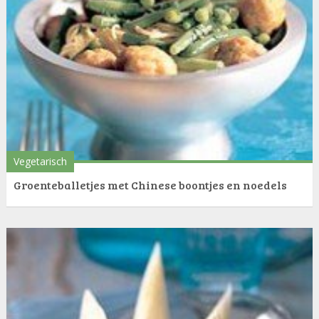
Vegetarisch
Groenteballetjes met Chinese boontjes en noedels