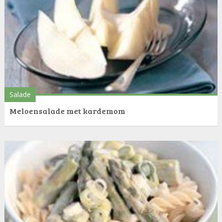
Salade
Meloensalade met kardemom