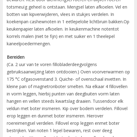
totsmeuïg geheel is ontstaan. Mengsel laten afkoelen. Vel en
botten van kipverwijderen, vlees in stukjes verdelen. In
koekenpan cashewnoten in 1 eetlepelolie lichtbruin bakken.Op
keukenpapier laten afkoelen. In keukenmachine notentot
korrels malen (niet te fijn) en met suiker en 1 theelepel
kaneelpoedermengen.
Bereiden
(Ca. 2 uur van te voren fillobladerdeegvolgens
gebruiksaanwijzing laten ontdooien.) Oven voorverwarmen op
175 °C ofgasovenstand 3. Quiche- of ovenschaal invetten. In
kleine pan of magnetronboter smelten. Na elkaar 4 fillovellen
in vorm leggen, hierbij punten van deegbuiten vorm laten
hangen en vellen steeds kwartslag draaien. Tussendoor elk
veldun met boter insmeren. Kip over bodem verdelen. Fillovel
erop leggen en dunmet boter insmeren. Hierover
roereimengsel verdelen. Fillovel erop leggen enmet boter
bestrijken. Van noten 1 lepel bewaren, rest over deeg