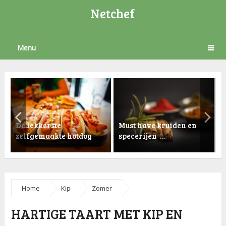
Netchef
Menu
De lekkerste
Must have kruiden en
zelfgemaakte hotdog
specerijen …
K
Home
Kip
Zomer
HARTIGE TAART MET KIP EN