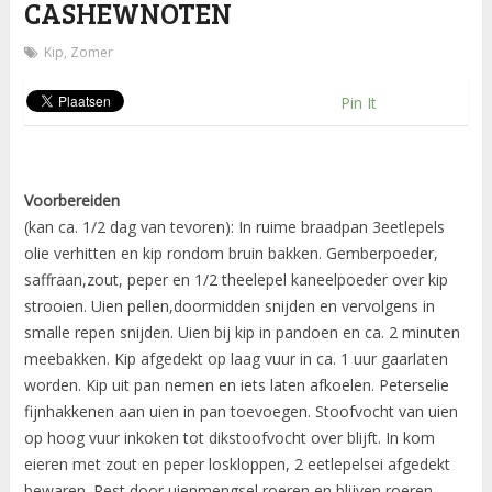
CASHEWNOTEN
Kip
,
Zomer
Pin It
Voorbereiden
(kan ca. 1/2 dag van tevoren): In ruime braadpan 3eetlepels
olie verhitten en kip rondom bruin bakken. Gemberpoeder,
saffraan,zout, peper en 1/2 theelepel kaneelpoeder over kip
strooien. Uien pellen,doormidden snijden en vervolgens in
smalle repen snijden. Uien bij kip in pandoen en ca. 2 minuten
meebakken. Kip afgedekt op laag vuur in ca. 1 uur gaarlaten
worden. Kip uit pan nemen en iets laten afkoelen. Peterselie
fijnhakkenen aan uien in pan toevoegen. Stoofvocht van uien
op hoog vuur inkoken tot dikstoofvocht over blijft. In kom
eieren met zout en peper loskloppen, 2 eetlepelsei afgedekt
bewaren. Rest door uienmengsel roeren en blijven roeren