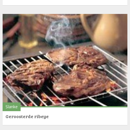
Slanke
Geroosterde ribeye