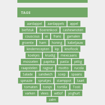
TAGS
aardappel
aardappels
appel
biefstuk
Boerenkool
cashewnoten
couscous
ei
frans
garnalen
groente
ham
honing
kabeljauw
kinderrecepten
kip
knoflook
koekjes
kruidig
mexicaans
mosselen
paprika
pasta
pittig
raapstelen
ragout
risotto
rucola
Salade
sandwich
soep
spaans
spinazie
spruitjes
stamppot
taart
tomaten
tonijn
tortilla
Tosti
varken
vlees
witlof
yoghurt
zalm