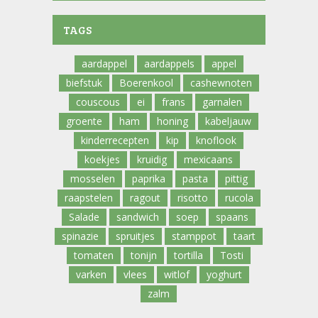
TAGS
aardappel
aardappels
appel
biefstuk
Boerenkool
cashewnoten
couscous
ei
frans
garnalen
groente
ham
honing
kabeljauw
kinderrecepten
kip
knoflook
koekjes
kruidig
mexicaans
mosselen
paprika
pasta
pittig
raapstelen
ragout
risotto
rucola
Salade
sandwich
soep
spaans
spinazie
spruitjes
stamppot
taart
tomaten
tonijn
tortilla
Tosti
varken
vlees
witlof
yoghurt
zalm