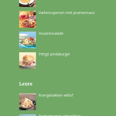
Varkensspiesen met pruimensaus
Huzarensalade
Pittige pindaburger
Lente
Roergebakken witlof
Pastrami met artisjokken-