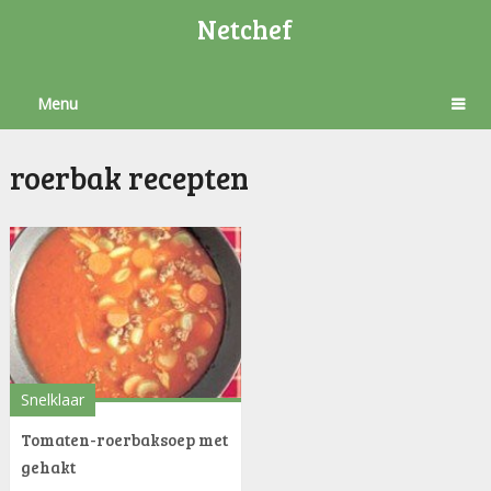
Netchef
Menu
roerbak recepten
Snelklaar
Tomaten-roerbaksoep met
gehakt