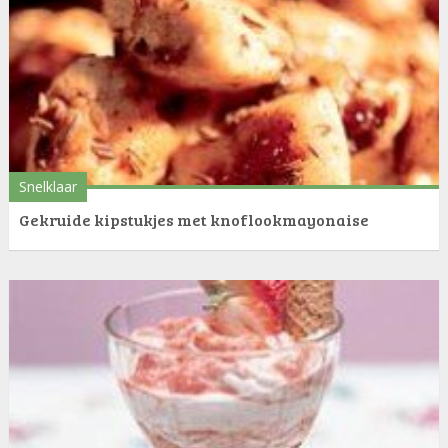
Snelklaar
Gekruide kipstukjes met knoflookmayonaise