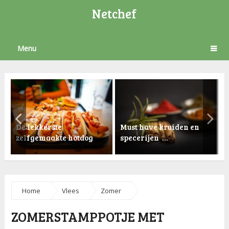
Netchef
Menu
De lekkerste
Must have kruiden en
zelfgemaakte hotdog
specerijen …
K
Home
Vlees
Zomer
ZOMERSTAMPPOTJE MET