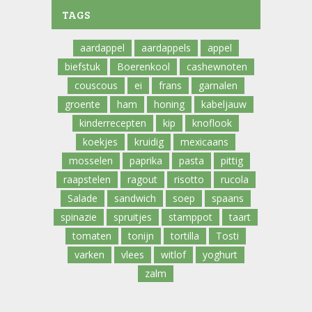
TAGS
aardappel
aardappels
appel
biefstuk
Boerenkool
cashewnoten
couscous
ei
frans
garnalen
groente
ham
honing
kabeljauw
kinderrecepten
kip
knoflook
koekjes
kruidig
mexicaans
mosselen
paprika
pasta
pittig
raapstelen
ragout
risotto
rucola
Salade
sandwich
soep
spaans
spinazie
spruitjes
stamppot
taart
tomaten
tonijn
tortilla
Tosti
varken
vlees
witlof
yoghurt
zalm