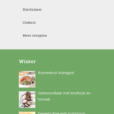
Disclaimer
Contact
Meer recepten
Winter
Boerenkool stamppot
Varkensrollade met knoflook en
tomaat
Eendensatee met portsiroop