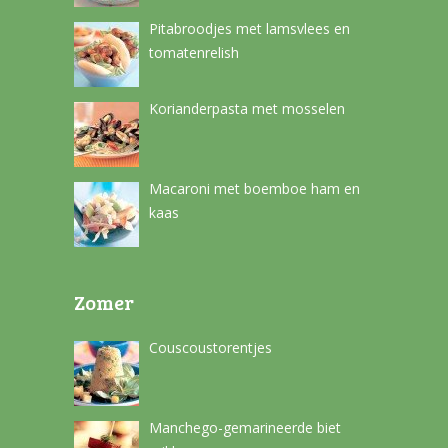
Pitabroodjes met lamsvlees en
tomatenrelish
Korianderpasta met mosselen
Macaroni met boemboe ham en
kaas
Zomer
Couscoustorentjes
Manchego-gemarineerde biet