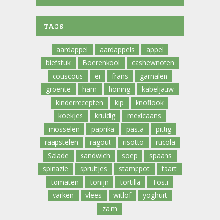
TAGS
aardappel
aardappels
appel
biefstuk
Boerenkool
cashewnoten
couscous
ei
frans
garnalen
groente
ham
honing
kabeljauw
kinderrecepten
kip
knoflook
koekjes
kruidig
mexicaans
mosselen
paprika
pasta
pittig
raapstelen
ragout
risotto
rucola
Salade
sandwich
soep
spaans
spinazie
spruitjes
stamppot
taart
tomaten
tonijn
tortilla
Tosti
varken
vlees
witlof
yoghurt
zalm