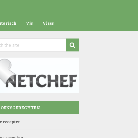
etarisch
Vis
Vlees
ZOENSGERECHTEN
e recepten
er recepten