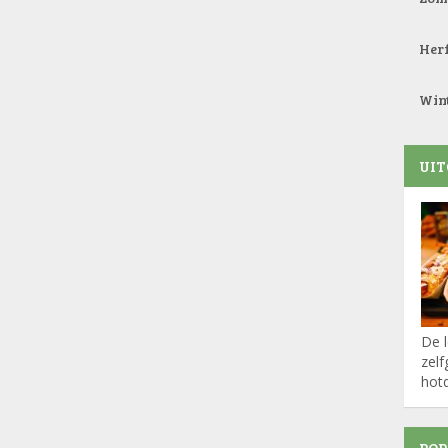
Herf
Wint
UIT
De l
zel
hot