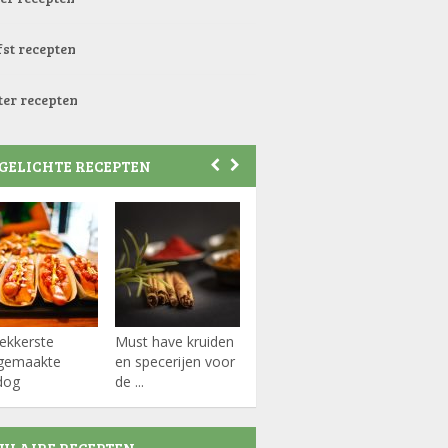
st recepten
er recepten
GELICHTE RECEPTEN
ekkerste
Must have kruiden
Koffiepads
Varkens
fgemaakte
en specerijen voor
knofloo
dog
de ...
tomaat