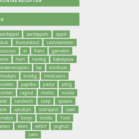
ULAIRE RECEPTEN
GS
aardappel
aardappels
appel
fstuk
Boerenkool
cashewnoten
ouscous
ei
frans
garnalen
ente
ham
honing
kabeljauw
kinderrecepten
kip
knoflook
koekjes
kruidig
mexicaans
sselen
paprika
pasta
pittig
pstelen
ragout
risotto
rucola
lade
sandwich
soep
spaans
azie
spruitjes
stamppot
taart
omaten
tonijn
tortilla
Tosti
arken
vlees
witlof
yoghurt
zalm