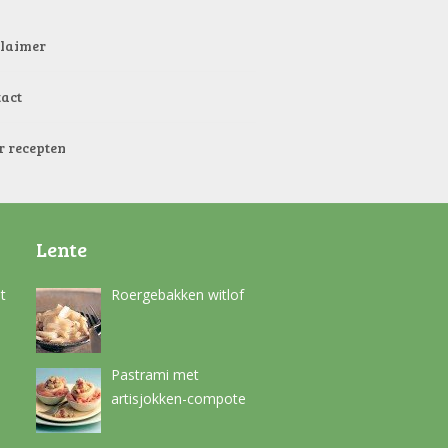
claimer
tact
r recepten
Lente
t
Roergebakken witlof
Pastrami met
artisjokken-compote