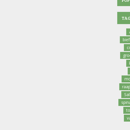
POP
TA
bie
c
gro
mo
raa
Sa
spin
t
v