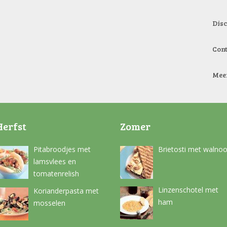
Dis
Con
Mee
Herfst
Zomer
Pitabroodjes met
Brietosti met walnoo
lamsvlees en
tomatenrelish
Linzenschotel met
Korianderpasta met
ham
mosselen