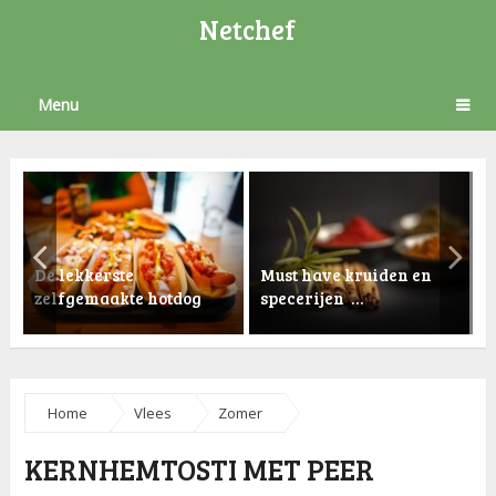
Netchef
Menu
De lekkerste
Must have kruiden en
zelfgemaakte hotdog
specerijen …
K
Home
Vlees
Zomer
KERNHEMTOSTI MET PEER