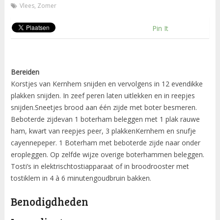
Vlees
,
Zomer
Pin It
Bereiden
Korstjes van Kernhem snijden en vervolgens in 12 evendikke
plakken snijden. In zeef peren laten uitlekken en in reepjes
snijden.Sneetjes brood aan één zijde met boter besmeren.
Beboterde zijdevan 1 boterham beleggen met 1 plak rauwe
ham, kwart van reepjes peer, 3 plakkenKernhem en snufje
cayennepeper. 1 Boterham met beboterde zijde naar onder
eropleggen. Op zelfde wijze overige boterhammen beleggen.
Tosti’s in elektrischtostiapparaat of in broodrooster met
tostiklem in 4 à 6 minutengoudbruin bakken.
Benodigdheden