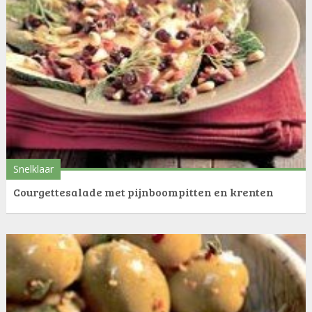
Snelklaar
Courgettesalade met pijnboompitten en krenten