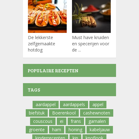
De lekkerste
Must have kruiden
Koffiepads
zelfgemaakte
en specerijen voor
hotdog
de ...
POPULAIRE RECEPTEN
TAGS
aardappel
aardappels
appel
biefstuk
Boerenkool
cashewnoten
couscous
ei
frans
garnalen
groente
ham
honing
kabeljauw
kinderrecepten
kip
knoflook