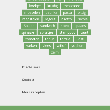
koekjes
kruidig
mexicaans
mosselen
paprika
pasta
pittig
raapstelen
ragout
risotto
rucola
Salade
sandwich
soep
spaans
spinazie
spruitjes
stamppot
taart
tomaten
tonijn
tortilla
Tosti
varken
vlees
witlof
yoghurt
zalm
Disclaimer
Contact
Meer recepten