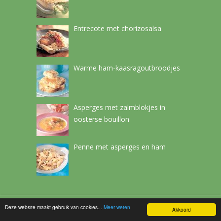
Entrecote met chorizosalsa
Warme ham-kaasragoutbroodjes
Asperges met zalmblokjes in
oosterse bouillon
Penne met asperges en ham
Deze website maakt gebruik van cookies...
Meer weten
Netchef
Copyright © 2026.
Akkoord