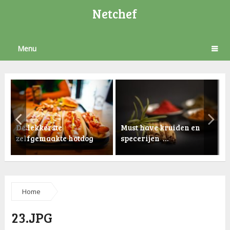
Netchef
Menu
De lekkerste
Must have kruiden en
zelfgemaakte hotdog
specerijen …
K
Home
23.JPG