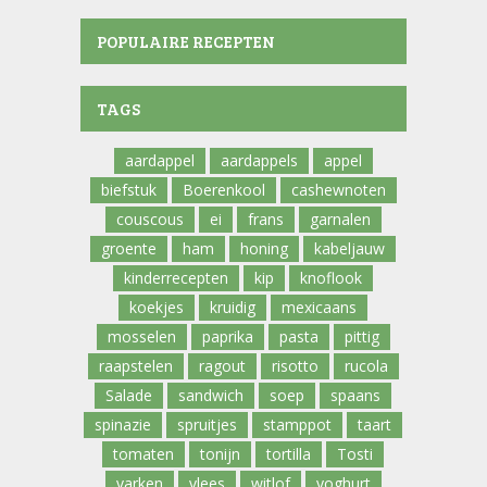
POPULAIRE RECEPTEN
TAGS
aardappel
aardappels
appel
biefstuk
Boerenkool
cashewnoten
couscous
ei
frans
garnalen
groente
ham
honing
kabeljauw
kinderrecepten
kip
knoflook
koekjes
kruidig
mexicaans
mosselen
paprika
pasta
pittig
raapstelen
ragout
risotto
rucola
Salade
sandwich
soep
spaans
spinazie
spruitjes
stamppot
taart
tomaten
tonijn
tortilla
Tosti
varken
vlees
witlof
yoghurt