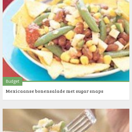
Budget
Mexicaanse bonensalade met sugar snaps