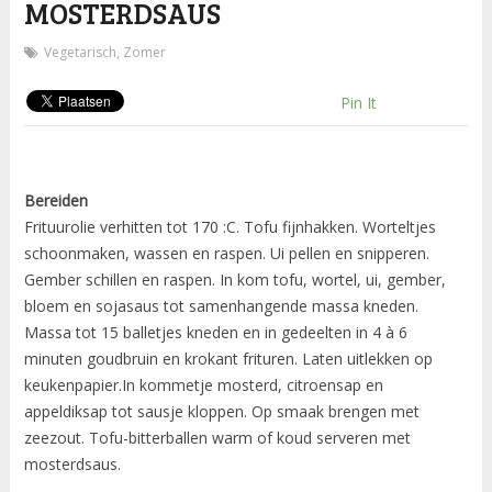
MOSTERDSAUS
Vegetarisch
,
Zomer
Pin It
Bereiden
Frituurolie verhitten tot 170 :C. Tofu fijnhakken. Worteltjes
schoonmaken, wassen en raspen. Ui pellen en snipperen.
Gember schillen en raspen. In kom tofu, wortel, ui, gember,
bloem en sojasaus tot samenhangende massa kneden.
Massa tot 15 balletjes kneden en in gedeelten in 4 à 6
minuten goudbruin en krokant frituren. Laten uitlekken op
keukenpapier.In kommetje mosterd, citroensap en
appeldiksap tot sausje kloppen. Op smaak brengen met
zeezout. Tofu-bitterballen warm of koud serveren met
mosterdsaus.