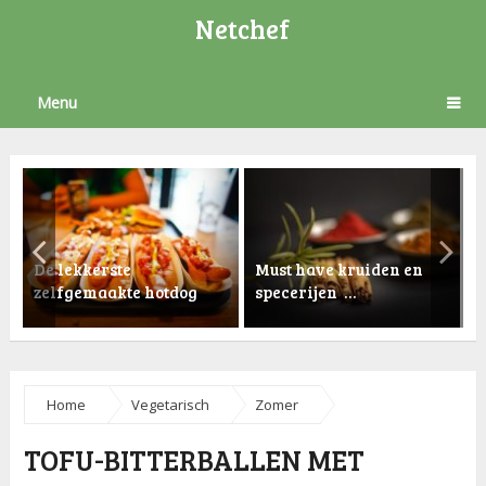
Netchef
Menu
De lekkerste
Must have kruiden en
zelfgemaakte hotdog
specerijen …
K
Home
Vegetarisch
Zomer
TOFU-BITTERBALLEN MET