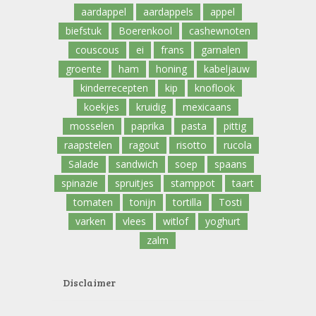
aardappel
aardappels
appel
biefstuk
Boerenkool
cashewnoten
couscous
ei
frans
garnalen
groente
ham
honing
kabeljauw
kinderrecepten
kip
knoflook
koekjes
kruidig
mexicaans
mosselen
paprika
pasta
pittig
raapstelen
ragout
risotto
rucola
Salade
sandwich
soep
spaans
spinazie
spruitjes
stamppot
taart
tomaten
tonijn
tortilla
Tosti
varken
vlees
witlof
yoghurt
zalm
Disclaimer