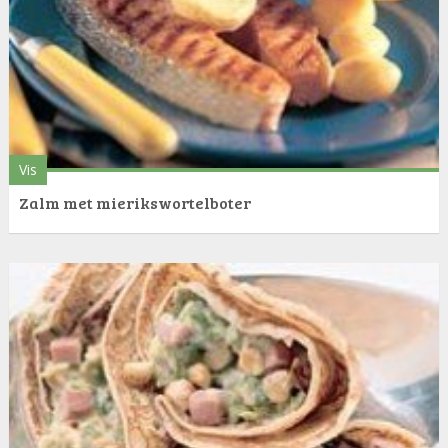
Vis
Zalm met mierikswortelboter