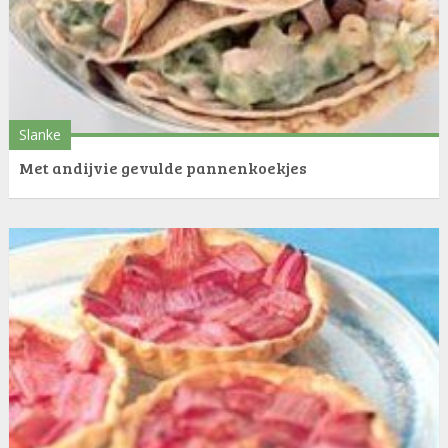
Slanke
Met andijvie gevulde pannenkoekjes