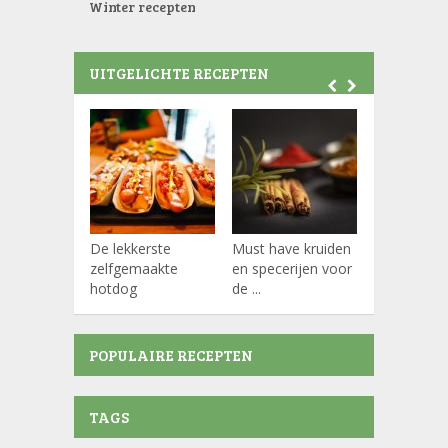
Winter recepten
UITGELICHTE RECEPTEN
De lekkerste
Must have kruiden
Koffiepads
zelfgemaakte
en specerijen voor
hotdog
de ...
POPULAIRE RECEPTEN
TAGS