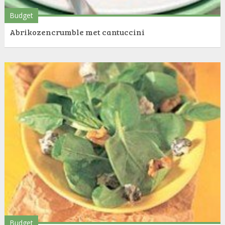
Budget
Abrikozencrumble met cantuccini
Budget