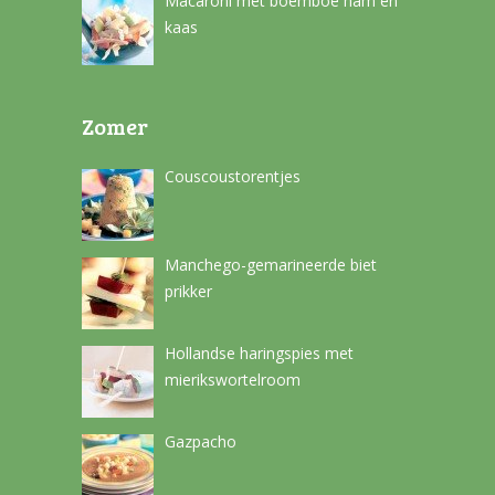
Macaroni met boemboe ham en
kaas
Zomer
Couscoustorentjes
Manchego-gemarineerde biet
prikker
Hollandse haringspies met
mierikswortelroom
Gazpacho