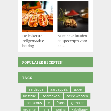
De lekkerste
Must have kruiden
Koffiepads
zelfgemaakte
en specerijen voor
hotdog
de ...
POPULAIRE RECEPTEN
TAGS
aardappel
aardappels
appel
biefstuk
Boerenkool
cashewnoten
couscous
ei
frans
garnalen
groente
ham
honing
kabeljauw