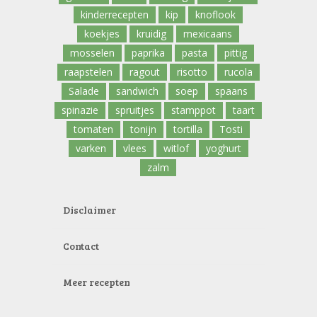
kinderrecepten
kip
knoflook
koekjes
kruidig
mexicaans
mosselen
paprika
pasta
pittig
raapstelen
ragout
risotto
rucola
Salade
sandwich
soep
spaans
spinazie
spruitjes
stamppot
taart
tomaten
tonijn
tortilla
Tosti
varken
vlees
witlof
yoghurt
zalm
Disclaimer
Contact
Meer recepten