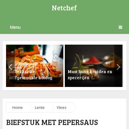
Netchef
Menu
De lekkerste
Must have kruiden en
zelfgemaakte hotdog
specerijen …
K
Home
Lente
Vlees
BIEFSTUK MET PEPERSAUS