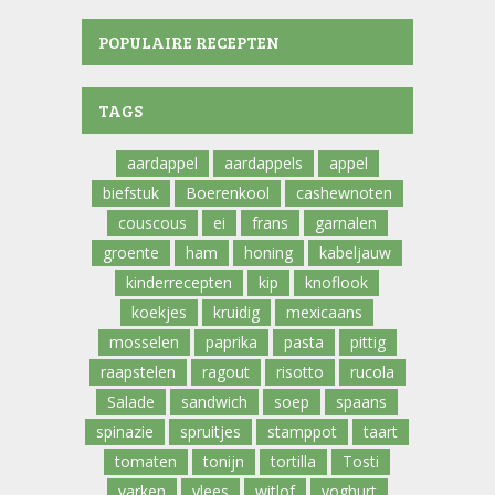
POPULAIRE RECEPTEN
TAGS
aardappel
aardappels
appel
biefstuk
Boerenkool
cashewnoten
couscous
ei
frans
garnalen
groente
ham
honing
kabeljauw
kinderrecepten
kip
knoflook
koekjes
kruidig
mexicaans
mosselen
paprika
pasta
pittig
raapstelen
ragout
risotto
rucola
Salade
sandwich
soep
spaans
spinazie
spruitjes
stamppot
taart
tomaten
tonijn
tortilla
Tosti
varken
vlees
witlof
yoghurt