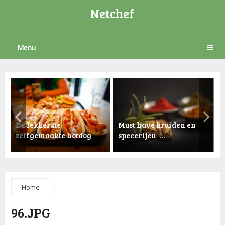
Netchef
Menu
De lekkerste
Must have kruiden en
zelfgemaakte hotdog
specerijen …
K
Home
96.JPG