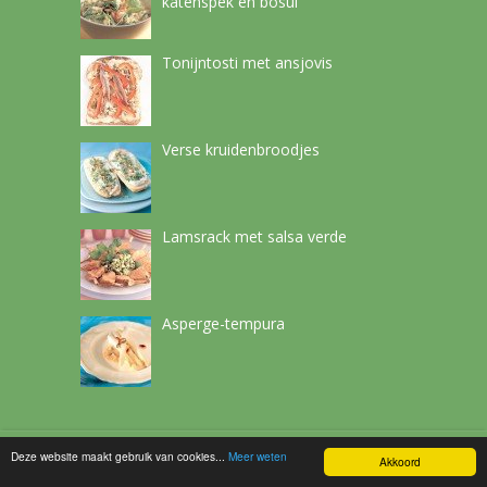
katenspek en bosui
Tonijntosti met ansjovis
Verse kruidenbroodjes
Lamsrack met salsa verde
Asperge-tempura
Deze website maakt gebruik van cookies...
Meer weten
Netchef
Copyright © 2026.
Akkoord