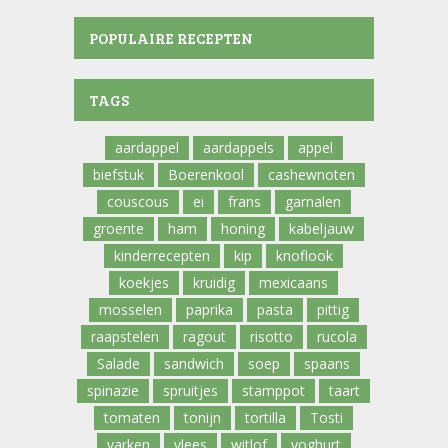
POPULAIRE RECEPTEN
TAGS
aardappel
aardappels
appel
biefstuk
Boerenkool
cashewnoten
couscous
ei
frans
garnalen
groente
ham
honing
kabeljauw
kinderrecepten
kip
knoflook
koekjes
kruidig
mexicaans
mosselen
paprika
pasta
pittig
raapstelen
ragout
risotto
rucola
Salade
sandwich
soep
spaans
spinazie
spruitjes
stamppot
taart
tomaten
tonijn
tortilla
Tosti
varken
vlees
witlof
yoghurt