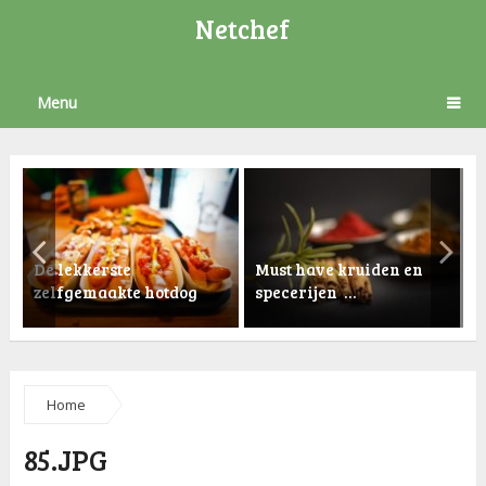
Netchef
Menu
De lekkerste
Must have kruiden en
zelfgemaakte hotdog
specerijen …
K
Home
85.JPG