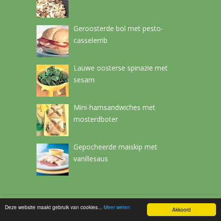
Geroosterde bol met pesto-
casselerrib
Lauwe oosterse spinazie met
sesam
Mini-hamsandwiches met
mosterdboter
Gepocheerde maiskip met
vanillesaus
Deze website maakt gebruik van cookies...
Meer weten
Netchef
Copyright © 2026.
Akkoord