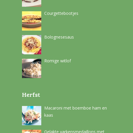
Courgettebootjes
Bolognesesaus
Romige witlof
Herfst
Macaroni met boemboe ham en
kaas
Gelakte varkensmedaillons met