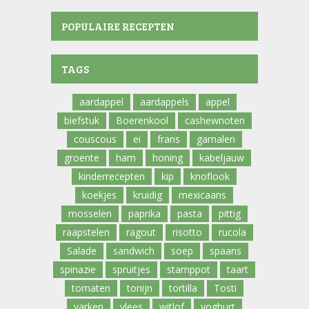
POPULAIRE RECEPTEN
TAGS
aardappel
aardappels
appel
biefstuk
Boerenkool
cashewnoten
couscous
ei
frans
garnalen
groente
ham
honing
kabeljauw
kinderrecepten
kip
knoflook
koekjes
kruidig
mexicaans
mosselen
paprika
pasta
pittig
raapstelen
ragout
risotto
rucola
Salade
sandwich
soep
spaans
spinazie
spruitjes
stamppot
taart
tomaten
tonijn
tortilla
Tosti
varken
vlees
witlof
yoghurt