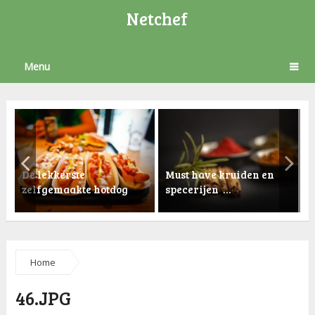
Netchef
Menu
De lekkerste
Must have kruiden en
zelfgemaakte hotdog
specerijen …
K
Home
46.JPG