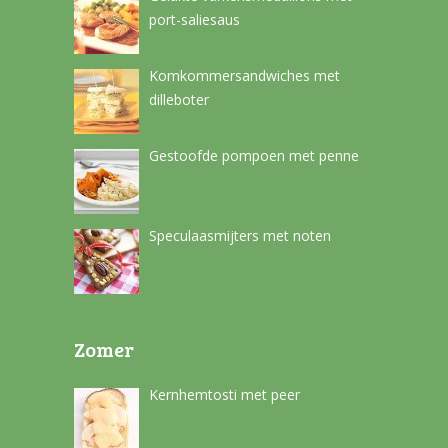
port-saliesaus
Komkommersandwiches met
dilleboter
Gestoofde pompoen met penne
Speculaasmijters met noten
Zomer
Kernhemtosti met peer