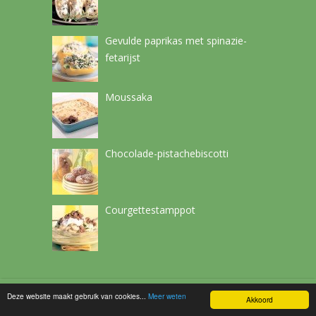
Gevulde paprikas met spinazie-
fetarijst
Moussaka
Chocolade-pistachebiscotti
Courgettestamppot
Deze website maakt gebruik van cookies...
Meer weten
Netchef
Copyright © 2026.
Akkoord