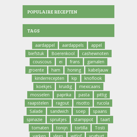
POPULAIRE RECEPTEN
TAGS
aardappel
aardappels
appel
biefstuk
Boerenkool
cashewnoten
couscous
ei
frans
garnalen
groente
ham
honing
kabeljauw
kinderrecepten
kip
knoflook
koekjes
kruidig
mexicaans
mosselen
paprika
pasta
pittig
raapstelen
ragout
risotto
rucola
Salade
sandwich
soep
spaans
spinazie
spruitjes
stamppot
taart
tomaten
tonijn
tortilla
Tosti
varken
vlees
witlof
yoghurt