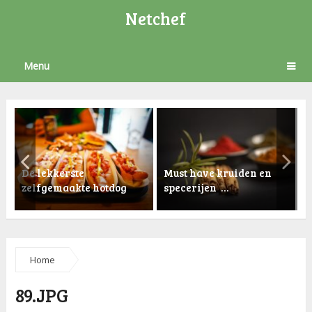
Netchef
Menu
De lekkerste
Must have kruiden en
zelfgemaakte hotdog
specerijen …
K
Home
89.JPG