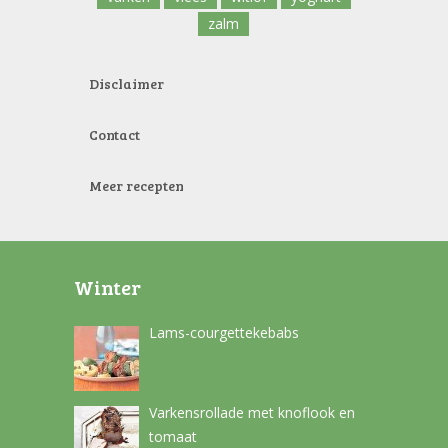
zalm
Disclaimer
Contact
Meer recepten
Winter
Lams-courgettekebabs
Varkensrollade met knoflook en
tomaat