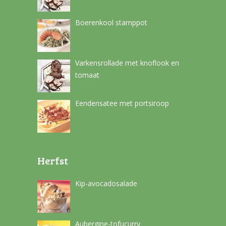
Boerenkool stamppot
Varkensrollade met knoflook en
tomaat
Eendensatee met portsiroop
Herfst
Kip-avocadosalade
Aubergine-tofucurry