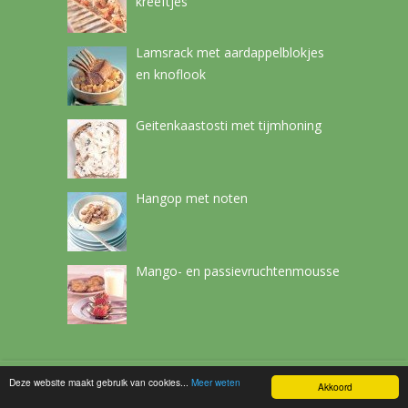
kreeftjes
Lamsrack met aardappelblokjes
en knoflook
Geitenkaastosti met tijmhoning
Hangop met noten
Mango- en passievruchtenmousse
Deze website maakt gebruik van cookies...
Meer weten
Netchef
Copyright © 2026.
Akkoord