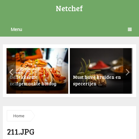
Netchef
Menu
De lekkerste
Must have kruiden en
zelfgemaakte hotdog
specerijen …
K
Home
211.JPG