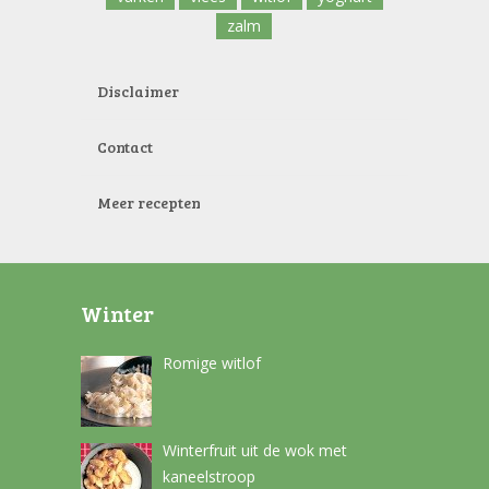
zalm
Disclaimer
Contact
Meer recepten
Winter
Romige witlof
Winterfruit uit de wok met
kaneelstroop