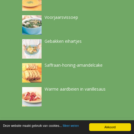
Voorjaarsvissoep
Gebakken eihartjes
Saffraan-honing-amandelcake
Warme aardbeien in vanillesaus
Deze website maakt gebruik van cookies...
Meer weten
Netchef
Copyright © 2026.
Akkoord