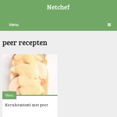
Netchef
Menu
peer recepten
Vlees
Kernhemtosti met peer