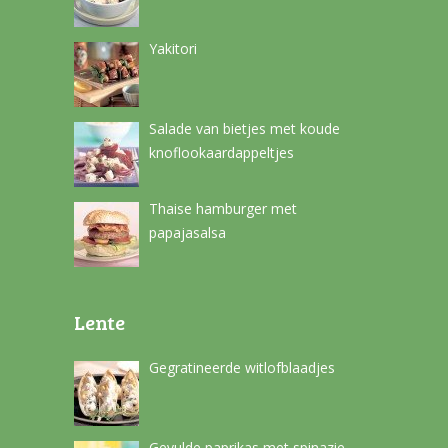
Yakitori
Salade van bietjes met koude
knoflookaardappeltjes
Thaise hamburger met
papajasalsa
Lente
Gegratineerde witlofblaadjes
Gevulde paprikas met spinazie-