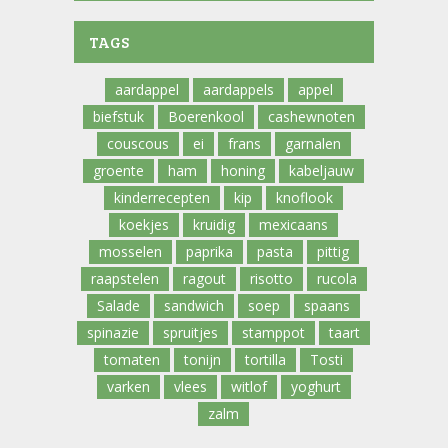
TAGS
aardappel
aardappels
appel
biefstuk
Boerenkool
cashewnoten
couscous
ei
frans
garnalen
groente
ham
honing
kabeljauw
kinderrecepten
kip
knoflook
koekjes
kruidig
mexicaans
mosselen
paprika
pasta
pittig
raapstelen
ragout
risotto
rucola
Salade
sandwich
soep
spaans
spinazie
spruitjes
stamppot
taart
tomaten
tonijn
tortilla
Tosti
varken
vlees
witlof
yoghurt
zalm