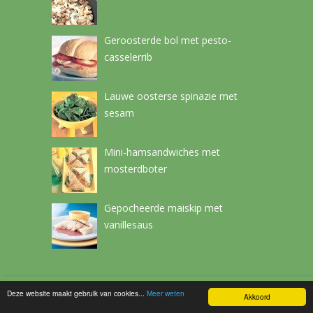
Geroosterde bol met pesto-
casselerrib
Lauwe oosterse spinazie met
sesam
Mini-hamsandwiches met
mosterdboter
Gepocheerde maiskip met
vanillesaus
Deze website maakt gebruik van cookies...
Meer weten
Netchef
Copyright © 2026.
Akkoord