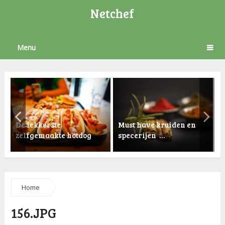
Netchef
Menu
De lekkerste
Must have kruiden en
zelfgemaakte hotdog
specerijen …
K
Home
156.JPG