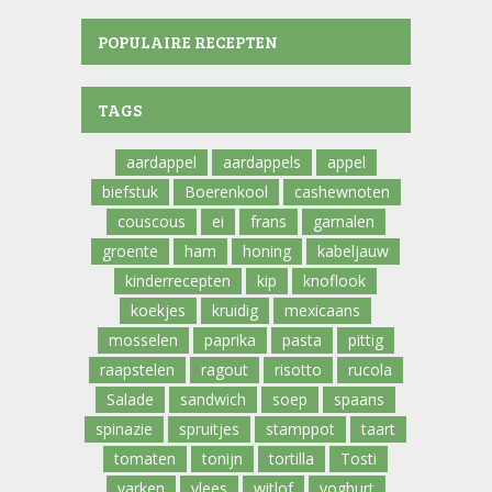
POPULAIRE RECEPTEN
TAGS
aardappel
aardappels
appel
biefstuk
Boerenkool
cashewnoten
couscous
ei
frans
garnalen
groente
ham
honing
kabeljauw
kinderrecepten
kip
knoflook
koekjes
kruidig
mexicaans
mosselen
paprika
pasta
pittig
raapstelen
ragout
risotto
rucola
Salade
sandwich
soep
spaans
spinazie
spruitjes
stamppot
taart
tomaten
tonijn
tortilla
Tosti
varken
vlees
witlof
yoghurt