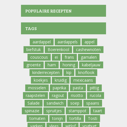
POPULAIRE RECEPTEN
TAGS
aardappel
aardappels
appel
biefstuk
Boerenkool
cashewnoten
couscous
ei
frans
garnalen
groente
ham
honing
kabeljauw
kinderrecepten
kip
knoflook
koekjes
kruidig
mexicaans
mosselen
paprika
pasta
pittig
raapstelen
ragout
risotto
rucola
Salade
sandwich
soep
spaans
spinazie
spruitjes
stamppot
taart
tomaten
tonijn
tortilla
Tosti
varken
vlees
witlof
yoghurt