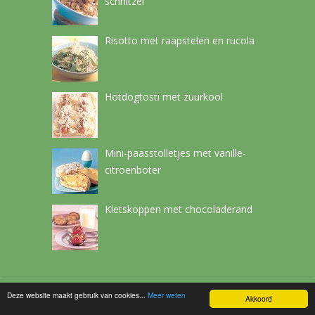
schnitzel
Risotto met raapstelen en rucola
Hotdogtosti met zuurkool
Mini-paasstolletjes met vanille-
citroenboter
Kletskoppen met chocoladerand
Deze website maakt gebruik van cookies...
Meer weten
Netchef
Copyright © 2026.
Akkoord