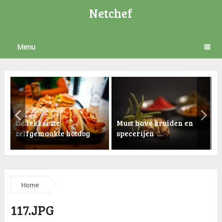
Netchef
Menu
De lekkerste
Must have kruiden en
zelfgemaakte hotdog
specerijen …
K
Home
117.JPG