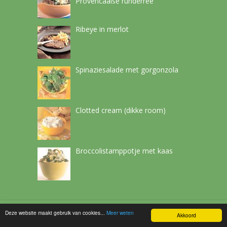
Provencaalse runderree
Ribeye in merlot
Spinaziesalade met gorgonzola
Clotted cream (dikke room)
Broccolistamppotje met kaas
Deze website maakt gebruik van cookies...
Meer weten
Netchef
Copyright © 2026.
Akkoord