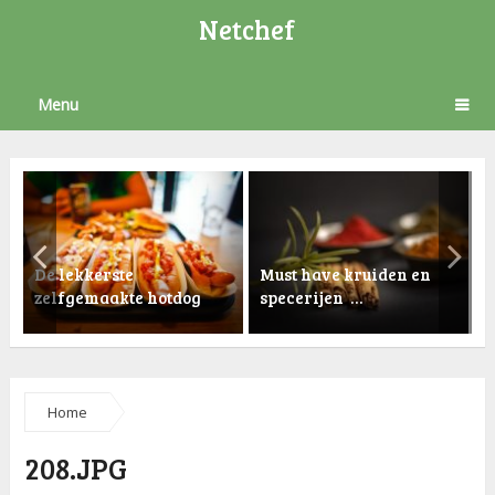
Netchef
Menu
De lekkerste
Must have kruiden en
zelfgemaakte hotdog
specerijen …
K
Home
208.JPG