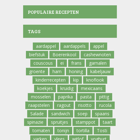
POPULAIRE RECEPTEN
TAGS
aardappel
aardappels
appel
biefstuk
Boerenkool
cashewnoten
couscous
ei
frans
garnalen
groente
ham
honing
kabeljauw
kinderrecepten
kip
knoflook
koekjes
kruidig
mexicaans
mosselen
paprika
pasta
pittig
raapstelen
ragout
risotto
rucola
Salade
sandwich
soep
spaans
spinazie
spruitjes
stamppot
taart
tomaten
tonijn
tortilla
Tosti
varken
vlees
witlof
yoghurt