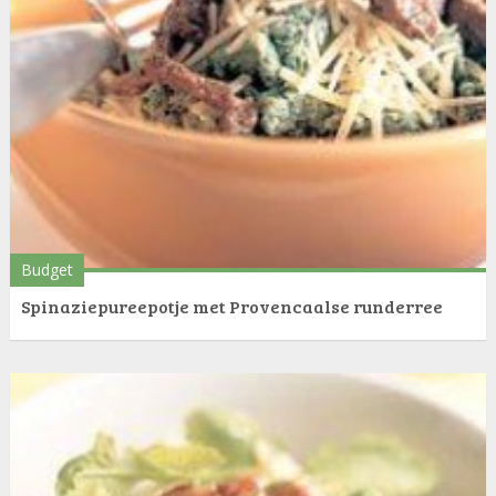
Budget
Spinaziepureepotje met Provencaalse runderree