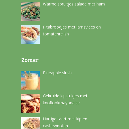
Warme spruitjes salade met ham
Pitabroodjes met lamsvlees en
tomatenrelish
Zomer
Pineapple slush
Gekruide kipstukjes met
knoflookmayonaise
Hartige taart met kip en
cashewnoten