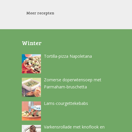
Meer recepten
Winter
Tortilla-pizza Napoletana
Zomerse doperwtensoep met
Parmaham-bruschetta
Lams-courgettekebabs
Varkensrollade met knoflook en