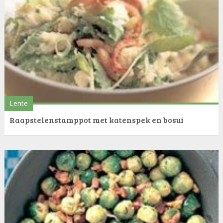
Lente
Raapstelenstamppot met katenspek en bosui