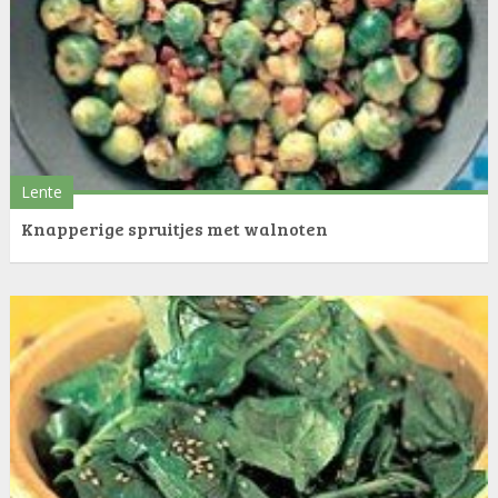
Lente
Knapperige spruitjes met walnoten