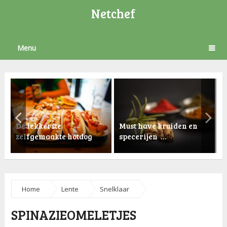
Netchef
Menu
De lekkerste
Must have kruiden en
zelfgemaakte hotdog
specerijen …
K
Home
Lente
Snelklaar
SPINAZIEOMELETJES