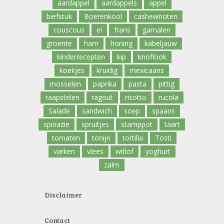
aardappel
aardappels
appel
biefstuk
Boerenkool
cashewnoten
couscous
ei
frans
garnalen
groente
ham
honing
kabeljauw
kinderrecepten
kip
knoflook
koekjes
kruidig
mexicaans
mosselen
paprika
pasta
pittig
raapstelen
ragout
risotto
rucola
Salade
sandwich
soep
spaans
spinazie
spruitjes
stamppot
taart
tomaten
tonijn
tortilla
Tosti
varken
vlees
witlof
yoghurt
zalm
Disclaimer
Contact