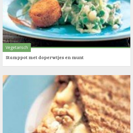
Vegetarisch
Stamppot met doperwtjes en munt