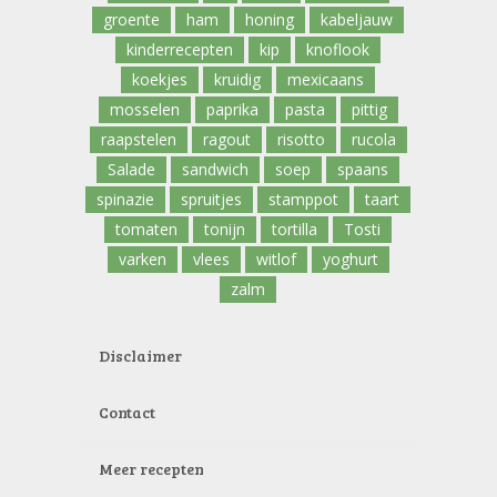
groente
ham
honing
kabeljauw
kinderrecepten
kip
knoflook
koekjes
kruidig
mexicaans
mosselen
paprika
pasta
pittig
raapstelen
ragout
risotto
rucola
Salade
sandwich
soep
spaans
spinazie
spruitjes
stamppot
taart
tomaten
tonijn
tortilla
Tosti
varken
vlees
witlof
yoghurt
zalm
Disclaimer
Contact
Meer recepten