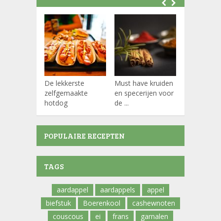
De lekkerste
Must have kruiden
Koffiepads
zelfgemaakte
en specerijen voor
hotdog
de ...
POPULAIRE RECEPTEN
TAGS
aardappel
aardappels
appel
biefstuk
Boerenkool
cashewnoten
couscous
ei
frans
garnalen