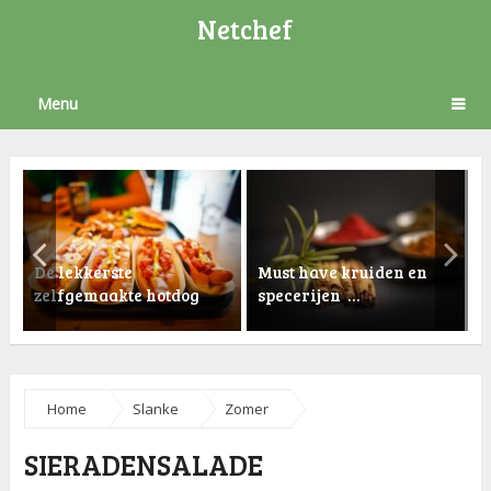
Netchef
Menu
De lekkerste
Must have kruiden en
zelfgemaakte hotdog
specerijen …
K
Home
Slanke
Zomer
SIERADENSALADE