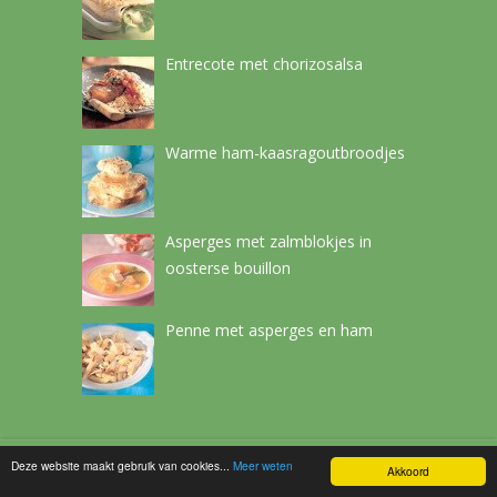
Entrecote met chorizosalsa
Warme ham-kaasragoutbroodjes
Asperges met zalmblokjes in
oosterse bouillon
Penne met asperges en ham
Deze website maakt gebruik van cookies...
Meer weten
Netchef
Copyright © 2026.
Akkoord