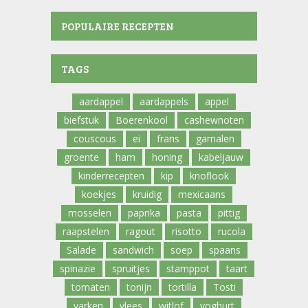
POPULAIRE RECEPTEN
TAGS
aardappel
aardappels
appel
biefstuk
Boerenkool
cashewnoten
couscous
ei
frans
garnalen
groente
ham
honing
kabeljauw
kinderrecepten
kip
knoflook
koekjes
kruidig
mexicaans
mosselen
paprika
pasta
pittig
raapstelen
ragout
risotto
rucola
Salade
sandwich
soep
spaans
spinazie
spruitjes
stamppot
taart
tomaten
tonijn
tortilla
Tosti
varken
vlees
witlof
yoghurt