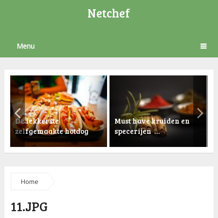
Netchef
Menu
De lekkerste
Must have kruiden en
zelfgemaakte hotdog
specerijen …
K
Home
11.JPG