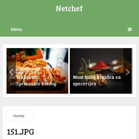
Netchef
Menu
De lekkerste
Must have kruiden en
zelfgemaakte hotdog
specerijen …
K
Home
151.JPG