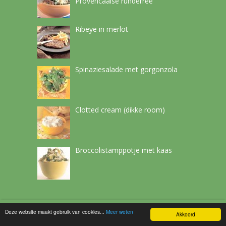
Provencaalse runderree
Ribeye in merlot
Spinaziesalade met gorgonzola
Clotted cream (dikke room)
Broccolistamppotje met kaas
Deze website maakt gebruik van cookies...
Meer weten
Netchef
Copyright © 2026.
Akkoord