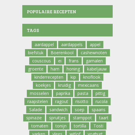
POPULAIRE RECEPTEN
TAGS
aardappel
aardappels
appel
biefstuk
Boerenkool
cashewnoten
couscous
ei
frans
garnalen
groente
ham
honing
kabeljauw
kinderrecepten
kip
knoflook
koekjes
kruidig
mexicaans
mosselen
paprika
pasta
pittig
raapstelen
ragout
risotto
rucola
Salade
sandwich
soep
spaans
spinazie
spruitjes
stamppot
taart
tomaten
tonijn
tortilla
Tosti
varken
vlees
witlof
yoghurt